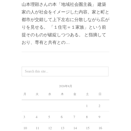
山本理顕さんの本「地域社会圏主義」 建築
家の人が社会をイメージした内容。家と町と
都市が交錯して上下左右に分散しながら広が
りを見せる。 「１住宅＝１家族」という前
提そのものが破綻しつつある。 と指摘して
おり、専有と共有との…
2026年8月
月
火
水
木
金
土
日
1
2
3
4
5
6
7
8
9
10
11
12
13
14
15
16