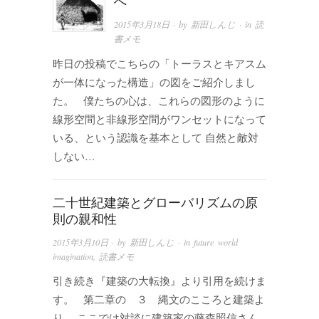
へ
2015年3月18日
· by
新田しんじ
· in
読
書メモ
昨日の投稿でこちらの「トーラスとキアスム
が一体になった構造」の図をご紹介しまし
た。 僕たちの心は、これらの図形のように
線形空間と非線形空間がワンセットになって
いる、という認識を基本として 自然と敵対
しない…
二十世紀建築とグローバリズムの原
則の親和性
2015年3月10日
· by
新田しんじ
· in
future world
imagination
,
読書メモ
引き続き『建築の大転換』より引用を続けま
す。 第二章の ３ 縄文のこころと建築よ
り。 ここでは対談に建築家の藤森照信さん