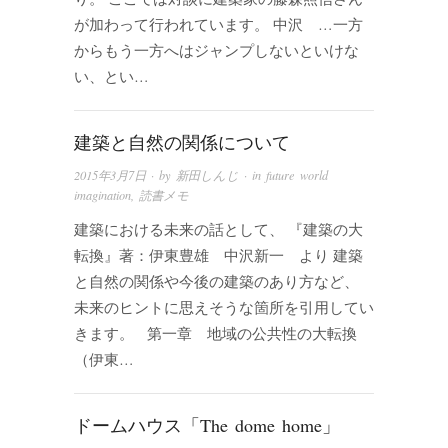
が加わって行われています。 中沢 …一方
からもう一方へはジャンプしないといけな
い、とい…
建築と自然の関係について
2015年3月7日
· by
新田しんじ
· in
future world
imagination
,
読書メモ
建築における未来の話として、 『建築の大
転換』著：伊東豊雄 中沢新一 より 建築
と自然の関係や今後の建築のあり方など、
未来のヒントに思えそうな箇所を引用してい
きます。 第一章 地域の公共性の大転換
（伊東…
ドームハウス「The dome home」