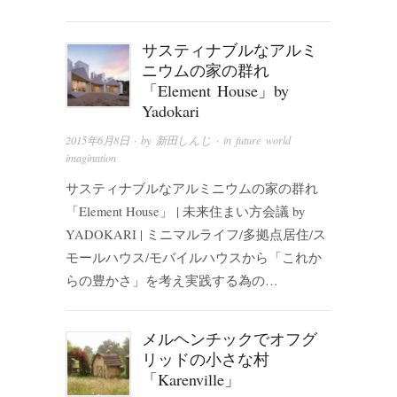
サスティナブルなアルミ
ニウムの家の群れ
「Element House」by
Yadokari
2015年6月8日
· by
新田しんじ
· in
future world
imagination
サスティナブルなアルミニウムの家の群れ
「Element House」 | 未来住まい方会議 by
YADOKARI | ミニマルライフ/多拠点居住/ス
モールハウス/モバイルハウスから「これか
らの豊かさ」を考え実践する為の…
メルヘンチックでオフグ
リッドの小さな村
「Karenville」