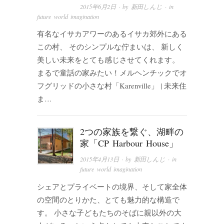
2015年6月2日
· by
新田しんじ
· in
future world imagination
有名なイサカアワーのあるイサカ郊外にある
この村、 そのシンプルな佇まいは、 新しく
美しい未来をとても感じさせてくれます。
まるで童話の家みたい！メルヘンチックでオ
フグリッドの小さな村「Karenville」 | 未来住
ま…
2つの家族を繋ぐ、湖畔の
家「CP Harbour House」
2015年4月13日
· by
新田しんじ
· in
future world imagination
シェアとプライベートの境界、そして家全体
の空間のとりかた、とても魅力的な構造で
す。 小さな子どもたちのそばに親以外の大