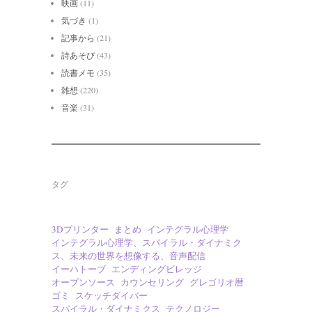
映画
(11)
気づき
(1)
記事から
(21)
詩あそび
(43)
読書メモ
(35)
雑想
(220)
音楽
(31)
タグ
3Dプリンター
まとめ
インテグラル心理学
インテグラル心理学、スパイラル・ダイナミク
ス、未来の世界を想像する、音声配信
イーハトーブ
エンディングビレッジ
オープンソース
カウンセリング
グレゴリオ暦
ゴミ
スケッチダイバー
スパイラル・ダイナミクス
テクノロジー