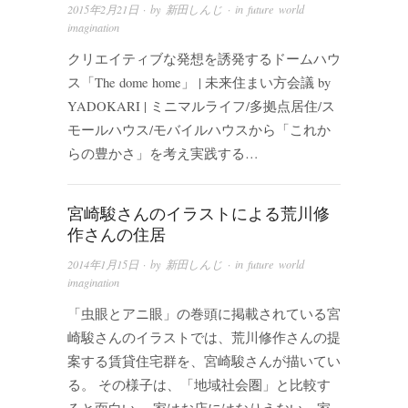
2015年2月21日
· by
新田しんじ
· in
future world
imagination
クリエイティブな発想を誘発するドームハウ
ス「The dome home」 | 未来住まい方会議 by
YADOKARI | ミニマルライフ/多拠点居住/ス
モールハウス/モバイルハウスから「これか
らの豊かさ」を考え実践する…
宮崎駿さんのイラストによる荒川修
作さんの住居
2014年1月15日
· by
新田しんじ
· in
future world
imagination
「虫眼とアニ眼」の巻頭に掲載されている宮
崎駿さんのイラストでは、荒川修作さんの提
案する賃貸住宅群を、宮崎駿さんが描いてい
る。 その様子は、「地域社会圏」と比較す