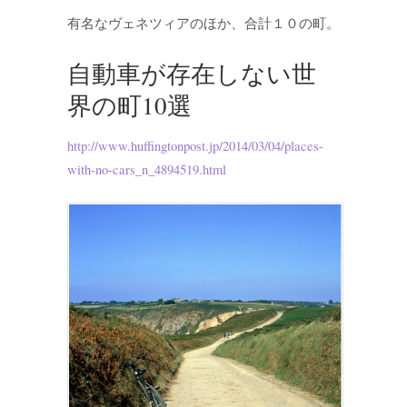
有名なヴェネツィアのほか、合計１０の町。
自動車が存在しない世
界の町10選
http://www.huffingtonpost.jp/2014/03/04/places-
with-no-cars_n_4894519.html