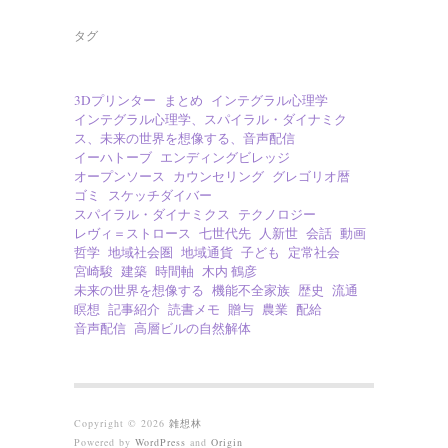
タグ
3Dプリンター
まとめ
インテグラル心理学
インテグラル心理学、スパイラル・ダイナミク
ス、未来の世界を想像する、音声配信
イーハトーブ
エンディングビレッジ
オープンソース
カウンセリング
グレゴリオ暦
ゴミ
スケッチダイバー
スパイラル・ダイナミクス
テクノロジー
レヴィ＝ストロース
七世代先
人新世
会話
動画
哲学
地域社会圏
地域通貨
子ども
定常社会
宮崎駿
建築
時間軸
木内 鶴彦
未来の世界を想像する
機能不全家族
歴史
流通
瞑想
記事紹介
読書メモ
贈与
農業
配給
音声配信
高層ビルの自然解体
Copyright © 2026
雑想林
Powered by
WordPress
and
Origin