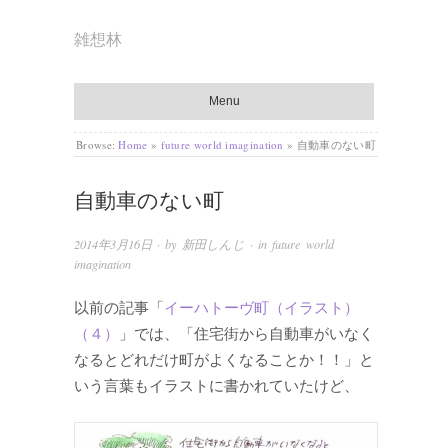
雑想林
Menu
Browse:
Home
»
future world imagination
»
自動車のない町
自動車のない町
2014年3月16日
· by
新田しんじ
· in
future world
imagination
以前の記事「
イーハトーヴ町（イラスト）
（４）
」では、「住宅街から自動車がいなく
なるとどれだけ町がよくなることか！！」と
いう言葉もイラストに書かれていたけど、