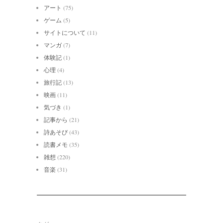
アート
(75)
ゲーム
(5)
サイトについて
(11)
マンガ
(7)
体験記
(1)
心理
(4)
旅行記
(13)
映画
(11)
気づき
(1)
記事から
(21)
詩あそび
(43)
読書メモ
(35)
雑想
(220)
音楽
(31)