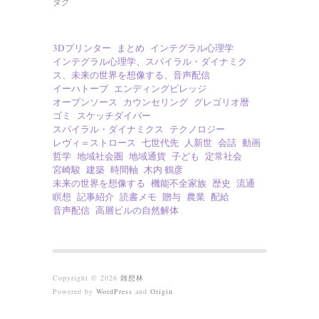
タグ
3Dプリンター
まとめ
インテグラル心理学
インテグラル心理学、スパイラル・ダイナミク
ス、未来の世界を想像する、音声配信
イーハトーブ
エンディングビレッジ
オープンソース
カウンセリング
グレゴリオ暦
ゴミ
スケッチダイバー
スパイラル・ダイナミクス
テクノロジー
レヴィ＝ストロース
七世代先
人新世
会話
動画
哲学
地域社会圏
地域通貨
子ども
定常社会
宮崎駿
建築
時間軸
木内 鶴彦
未来の世界を想像する
機能不全家族
歴史
流通
瞑想
記事紹介
読書メモ
贈与
農業
配給
音声配信
高層ビルの自然解体
Copyright © 2026
雑想林
Powered by
WordPress
and
Origin