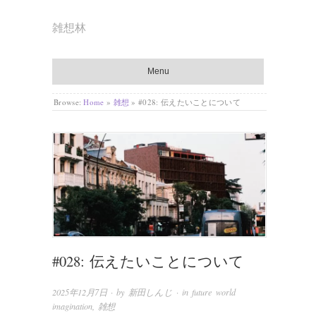
雑想林
Menu
Browse:
Home
»
雑想
»
#028: 伝えたいことについて
#028: 伝えたいことについて
2025年12月7日
· by
新田しんじ
· in
future world
imagination
,
雑想