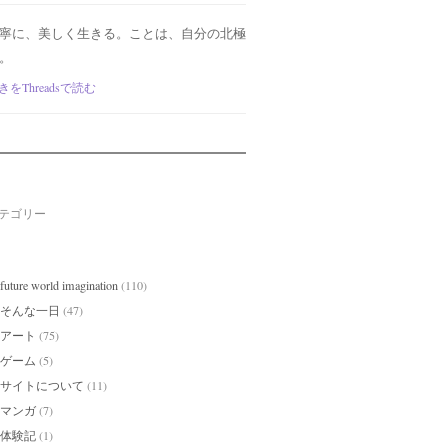
寧に、美しく生きる。ことは、自分の北極
。
きをThreadsで読む
テゴリー
future world imagination
(110)
そんな一日
(47)
アート
(75)
ゲーム
(5)
サイトについて
(11)
マンガ
(7)
体験記
(1)