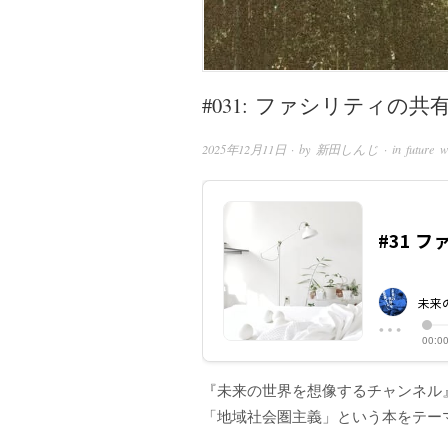
#031: ファシリティの共
2025年12月11日
· by
新田しんじ
· in
future w
『未来の世界を想像するチャンネル
「地域社会圏主義」という本をテー