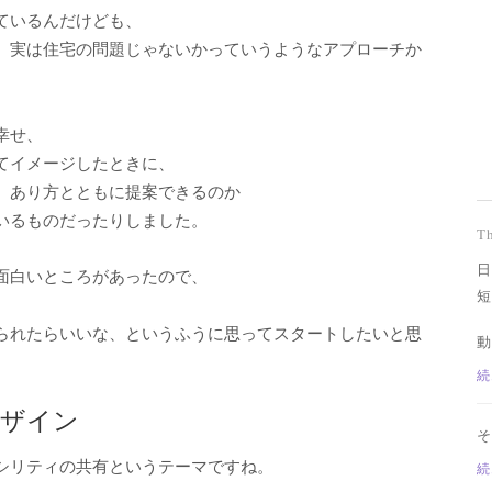
ているんだけども、
、実は住宅の問題じゃないかっていうようなアプローチか
幸せ、
てイメージしたときに、
、あり方とともに提案できるのか
いるものだったりしました。
T
日
面白いところがあったので、
短
られたらいいな、というふうに思ってスタートしたいと思
動
続
デザイン
そ
シリティの共有というテーマですね。
続