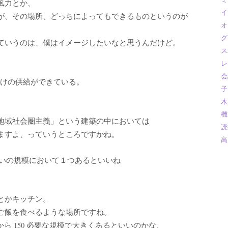
風力とか、
イ
が、その場所、どっちによってもできるものというのが
オ
グ
ていうのは、僕はイメージしたいなと思うんだけど。
ス
レ
会
るだけの供給ができている。
子
木
機
地域社会圏主義」という建築の中においては
読
ますよ、っていうところですかね。
高
れぐらいの規模において１つあるといいね
とかキッチン。
ご飯を食べるような場所ですね。
から 150 必要な規模で大きくあるといいのかな、