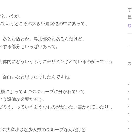
、
丁
帯というか、
星
すっていうところの大きい建築物の中にあって、
続
、あとお店とか、専用部分もあるんだけど、
アする部分もいっぱいあって。
具体的にどういうふうにデザインされているのかっていう
カ
、面白いなと思ったりしたんですね。
規模によって 4 つのグループに分かれていて、
いう設備が必要だろう、
だろう、っていうふうなものがだいたい書かれていたりし
人ぐらいの大変小さな少人数のグループなんだけど、