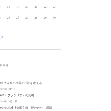
7
18
19
20
21
22
23
4
25
26
27
28
29
30
1
5月
新内容
#032 未来の世界の”国”を考える
2026年5月5日
#031: ファシリティの共有
2025年12月11日
#030: 地域社会圏主義、開かれた共用部