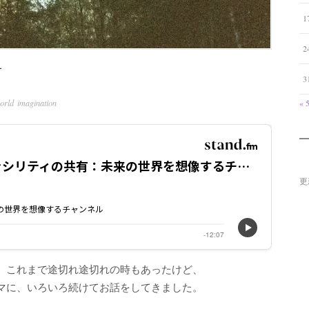
1
2
有
3
orld imagination
« 
更
』これまで途切れ途切れの時もあったけど、
マに、いろいろ続けてお話をしてきました。