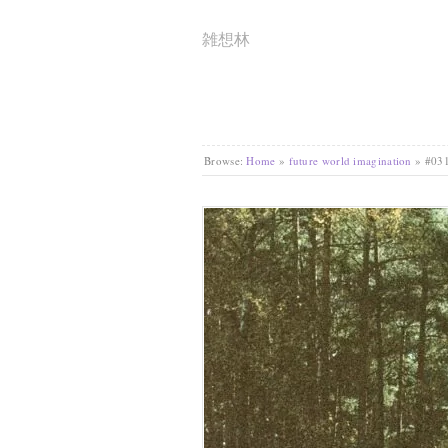
雑想林
Browse:
Home
»
future world imagination
»
#0