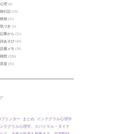
心理
(4)
旅行記
(13)
映画
(11)
気づき
(1)
記事から
(21)
詩あそび
(43)
読書メモ
(35)
雑想
(220)
音楽
(31)
グ
Dプリンター
まとめ
インテグラル心理学
ンテグラル心理学、スパイラル・ダイナ
クス、未来の世界を想像する、音声配信