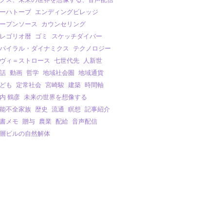
ーハトーブ
エンディングビレッジ
ープンソース
カウンセリング
レゴリオ暦
ゴミ
スケッチダイバー
パイラル・ダイナミクス
テクノロジー
ヴィ＝ストロース
七世代先
人新世
話
動画
哲学
地域社会圏
地域通貨
ども
定常社会
宮崎駿
建築
時間軸
内 鶴彦
未来の世界を想像する
能不全家族
歴史
流通
瞑想
記事紹介
書メモ
贈与
農業
配給
音声配信
層ビルの自然解体