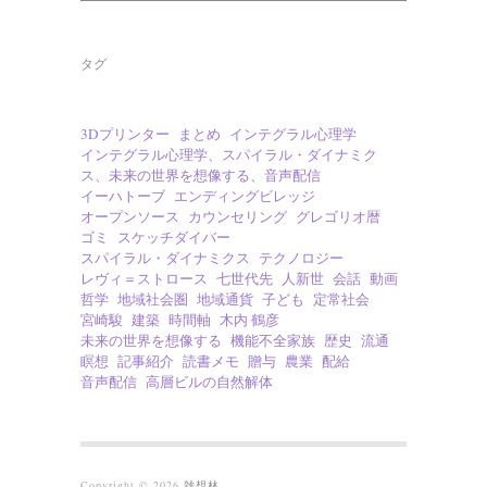
タグ
3Dプリンター
まとめ
インテグラル心理学
インテグラル心理学、スパイラル・ダイナミク
ス、未来の世界を想像する、音声配信
イーハトーブ
エンディングビレッジ
オープンソース
カウンセリング
グレゴリオ暦
ゴミ
スケッチダイバー
スパイラル・ダイナミクス
テクノロジー
レヴィ＝ストロース
七世代先
人新世
会話
動画
哲学
地域社会圏
地域通貨
子ども
定常社会
宮崎駿
建築
時間軸
木内 鶴彦
未来の世界を想像する
機能不全家族
歴史
流通
瞑想
記事紹介
読書メモ
贈与
農業
配給
音声配信
高層ビルの自然解体
Copyright © 2026
雑想林