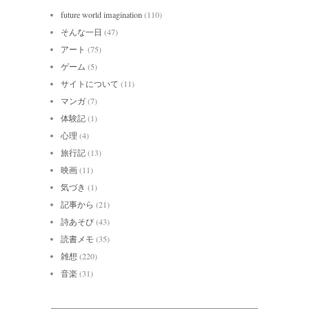
future world imagination
(110)
そんな一日
(47)
アート
(75)
ゲーム
(5)
サイトについて
(11)
マンガ
(7)
体験記
(1)
心理
(4)
旅行記
(13)
映画
(11)
気づき
(1)
記事から
(21)
詩あそび
(43)
読書メモ
(35)
雑想
(220)
音楽
(31)