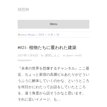
雑想林
Menu
Browse:
Home
»
2025
»
11月
»
30
#021: 植物たちに覆われた建築
2025年11月30日
· by
新田しんじ
· in
future world
imagination
『未来の世界を想像するチャンネル』ここ最
近、ちょっと新宿の高層ビルあたりがどうい
うふうに解体していくのかな、というところ
を何日かにわたってお話をしていたところ
を、違う角度から話そうかなと思います。
それに近いイメージ、も…