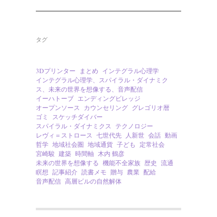
タグ
3Dプリンター
まとめ
インテグラル心理学
インテグラル心理学、スパイラル・ダイナミク
ス、未来の世界を想像する、音声配信
イーハトーブ
エンディングビレッジ
オープンソース
カウンセリング
グレゴリオ暦
ゴミ
スケッチダイバー
スパイラル・ダイナミクス
テクノロジー
レヴィ＝ストロース
七世代先
人新世
会話
動画
哲学
地域社会圏
地域通貨
子ども
定常社会
宮崎駿
建築
時間軸
木内 鶴彦
未来の世界を想像する
機能不全家族
歴史
流通
瞑想
記事紹介
読書メモ
贈与
農業
配給
音声配信
高層ビルの自然解体