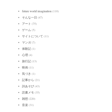
future world imagination
(110)
そんな一日
(47)
アート
(75)
ゲーム
(5)
サイトについて
(11)
マンガ
(7)
体験記
(1)
心理
(4)
旅行記
(13)
映画
(11)
気づき
(1)
記事から
(21)
詩あそび
(43)
読書メモ
(35)
雑想
(220)
音楽
(31)