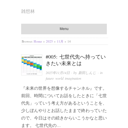
雑想林
Menu
Browse:
Home
»
2025
»
11月
»
14
#005: 七世代先へ持ってい
きたい未来とは
2025年11月14日
· by
新田しんじ
· in
future world imagination
『未来の世界を想像するチャンネル』です。
前回、時間についてお話をしたときに「七世
代先」っていう考え方があるということを、
少しぼんやりとお話したままで終わっていた
ので、今日はその続きからいこうかなと思い
ます。 七世代先の…