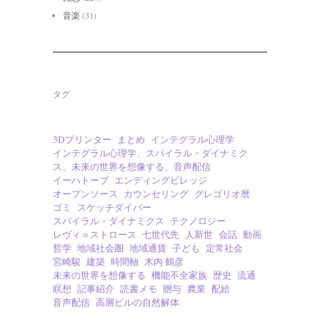
音楽
(31)
タグ
3Dプリンター
まとめ
インテグラル心理学
インテグラル心理学、スパイラル・ダイナミク
ス、未来の世界を想像する、音声配信
イーハトーブ
エンディングビレッジ
オープンソース
カウンセリング
グレゴリオ暦
ゴミ
スケッチダイバー
スパイラル・ダイナミクス
テクノロジー
レヴィ＝ストロース
七世代先
人新世
会話
動画
哲学
地域社会圏
地域通貨
子ども
定常社会
宮崎駿
建築
時間軸
木内 鶴彦
未来の世界を想像する
機能不全家族
歴史
流通
瞑想
記事紹介
読書メモ
贈与
農業
配給
音声配信
高層ビルの自然解体