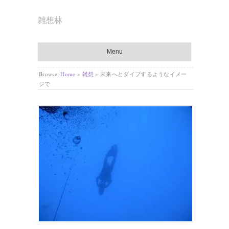
雑想林
Menu
Browse:
Home
»
雑想
»
未来へとダイブするようなイメー
ジで