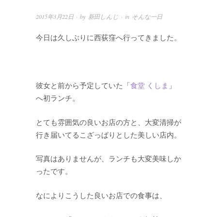
2015年3月22日
· by
新田しんじ
· in
そんな一日
今日は久しぶりに西荻窪へ行ってきました。
彼女と前から予定していた「
食堂 くしま
」
へ初ランチ。
とても雰囲気の良いお店の方と、大変清掃が
行き届いてるこざっぱりとした美しい店内。
写真はありませんが、ランチも大変美味しか
ったです。
なによりこうした良いお店での食事は、