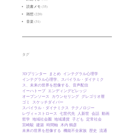
読書メモ
(35)
雑想
(220)
音楽
(31)
タグ
3Dプリンター
まとめ
インテグラル心理学
インテグラル心理学、スパイラル・ダイナミク
ス、未来の世界を想像する、音声配信
イーハトーブ
エンディングビレッジ
オープンソース
カウンセリング
グレゴリオ暦
ゴミ
スケッチダイバー
スパイラル・ダイナミクス
テクノロジー
レヴィ＝ストロース
七世代先
人新世
会話
動画
哲学
地域社会圏
地域通貨
子ども
定常社会
宮崎駿
建築
時間軸
木内 鶴彦
未来の世界を想像する
機能不全家族
歴史
流通