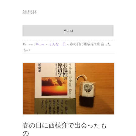
雑想林
Menu
Browse:
Home
»
そんな一日
»
春の日に西荻窪で出会った
もの
春の日に西荻窪で出会ったも
の