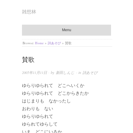
雑想林
Menu
Browse:
Home
»
詩あそび
»
賛歌
賛歌
2005年11月11日
· by
新田しんじ
· in
詩あそび
ゆらりゆられて どこへいくか
ゆらりゆられて どこからきたか
はじまりも なかったし
おわりも ない
ゆらりゆられて
ゆられてゆらして
いま どこにいるか