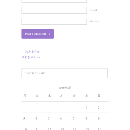
Email
Website
←
沁みるうた
迷彩きぶん
→
2026年8月
月
火
水
木
金
土
日
1
2
3
4
5
6
7
8
9
10
11
12
13
14
15
16