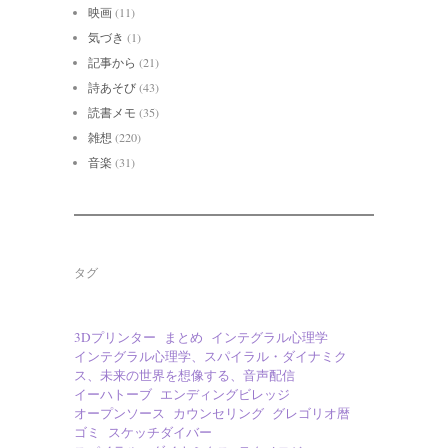
映画
(11)
気づき
(1)
記事から
(21)
詩あそび
(43)
読書メモ
(35)
雑想
(220)
音楽
(31)
タグ
3Dプリンター
まとめ
インテグラル心理学
インテグラル心理学、スパイラル・ダイナミク
ス、未来の世界を想像する、音声配信
イーハトーブ
エンディングビレッジ
オープンソース
カウンセリング
グレゴリオ暦
ゴミ
スケッチダイバー