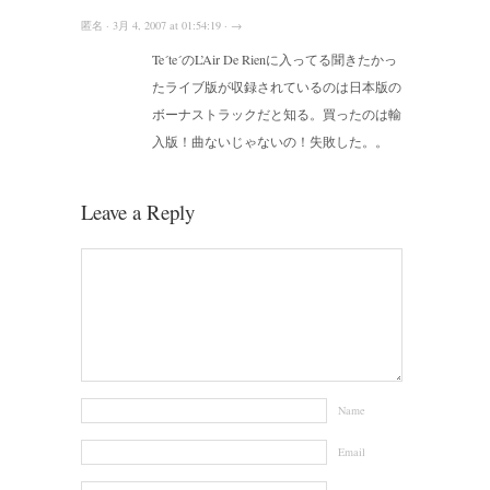
匿名 · 3月 4, 2007 at 01:54:19 · →
Te´te´のL’Air De Rienに入ってる聞きたかっ
たライブ版が収録されているのは日本版の
ボーナストラックだと知る。買ったのは輸
入版！曲ないじゃないの！失敗した。。
Leave a Reply
Name
Email