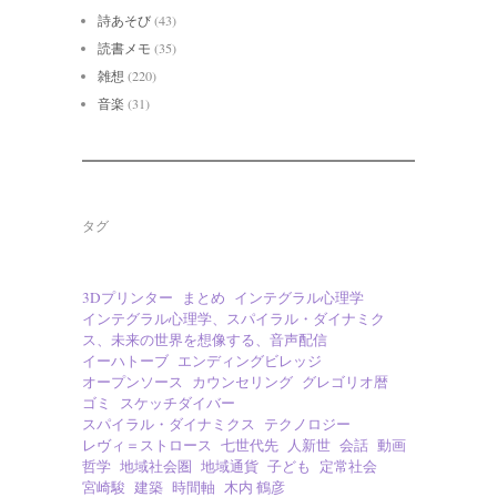
詩あそび
(43)
読書メモ
(35)
雑想
(220)
音楽
(31)
タグ
3Dプリンター
まとめ
インテグラル心理学
インテグラル心理学、スパイラル・ダイナミク
ス、未来の世界を想像する、音声配信
イーハトーブ
エンディングビレッジ
オープンソース
カウンセリング
グレゴリオ暦
ゴミ
スケッチダイバー
スパイラル・ダイナミクス
テクノロジー
レヴィ＝ストロース
七世代先
人新世
会話
動画
哲学
地域社会圏
地域通貨
子ども
定常社会
宮崎駿
建築
時間軸
木内 鶴彦