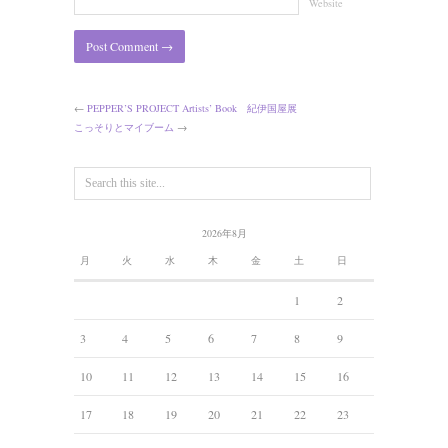
Website
←
PEPPER’S PROJECT Artists’ Book 紀伊国屋展
こっそりとマイブーム
→
2026年8月
月
火
水
木
金
土
日
1
2
3
4
5
6
7
8
9
10
11
12
13
14
15
16
17
18
19
20
21
22
23