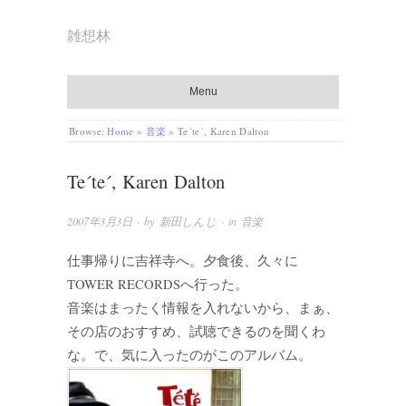
雑想林
Menu
Browse:
Home
»
音楽
»
Te´te´, Karen Dalton
Te´te´, Karen Dalton
2007年3月3日
· by
新田しんじ
· in
音楽
仕事帰りに吉祥寺へ。夕食後、久々に
TOWER RECORDSへ行った。
音楽はまったく情報を入れないから、まぁ、
その店のおすすめ、試聴できるのを聞くわ
な。で、気に入ったのがこのアルバム。