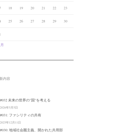
7
18
19
20
21
22
23
4
25
26
27
28
29
30
1
5月
新内容
#032 未来の世界の”国”を考える
2026年5月5日
#031: ファシリティの共有
2025年12月11日
#030: 地域社会圏主義、開かれた共用部