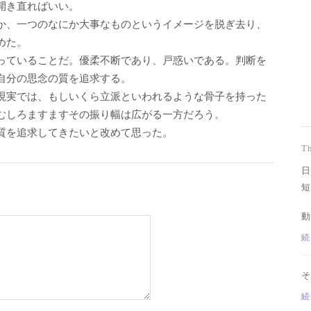
開き直ればいい。
か、一つのなにか大事なものというイメージを脱ぎ去り、
めた。
っていることだ。優柔不断であり、戸惑いである。判断を
自分の思念の質を追求する。
現実では、もしいくら立派といわれるような骨子を持った
むしろますますその振り幅は広がる一方だろう。
質を追求してきたいと改めて思った。
T
日
短
動
続
そ
続