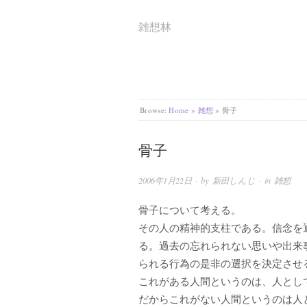
雑想林
Browse:
Home
»
雑想
»
骨子
骨子
2006年1月22日
· by
新田しんじ
· in
雑想
骨子について考える。
その人の精神的支柱である。信念を
る。過去の忘れられない思いや出来
られる行為の是非の選択を決定させ
これがある人間というのは、人とし
だからこれがない人間というのは人