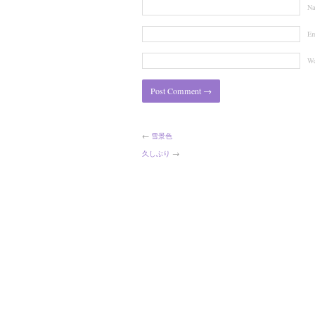
N
Em
We
←
雪景色
久しぶり
→