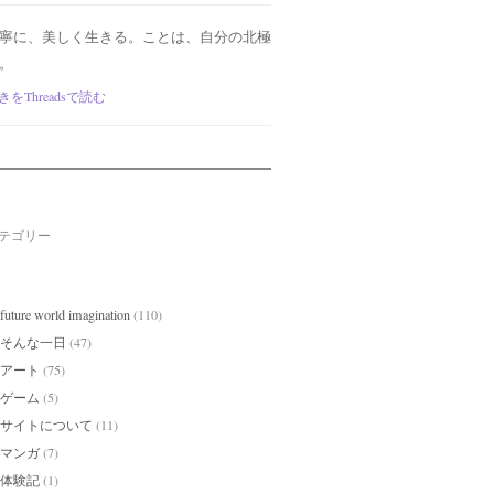
寧に、美しく生きる。ことは、自分の北極
。
きをThreadsで読む
テゴリー
future world imagination
(110)
そんな一日
(47)
アート
(75)
ゲーム
(5)
サイトについて
(11)
マンガ
(7)
体験記
(1)