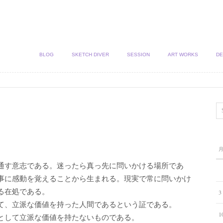
BLOG
SKETCH DIVER
SESSION
ART WORKS
DE
通す意志である。迷ったら真っ先に問いかける場所であ
事に感動を覚えることから生まれる。現実で常に問いかけ
る在処である。
3
て、立派な価値を持った人間であるという証である。
1
として立派な価値を持たないものである。