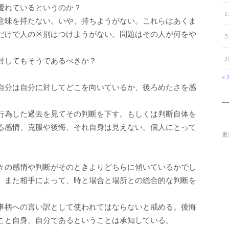
優れているというのか？
1
意味を持たない。いや、持ちようがない。これらはあくま
だけで人の区別はつけようがない。問題はその人が何をや
2
3
対してもそうであるべきか？
« 
自分は自分に対してどこを向いているか、後ろめたさを感
行為した過去を見てその判断を下す。もしくは判断自体を
る感情、克服や後悔、それ自身は見えない。個人にとって
更
。
。
々の感情や判断がそのときよりどちらに傾いているかでし
、また相手によって、時と場合と場所との総合的な判断を
事柄への言い訳として使われてはならないと戒める。後悔
こと自身、自分であるということは承知している。