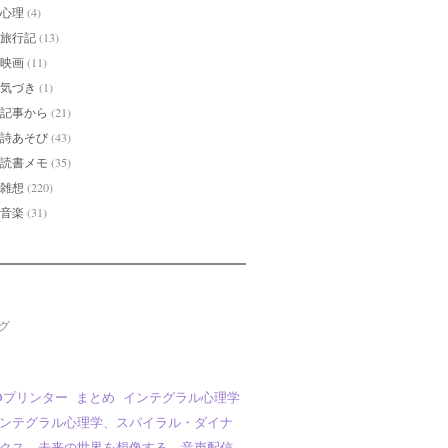
心理
(4)
旅行記
(13)
映画
(11)
気づき
(1)
記事から
(21)
詩あそび
(43)
読書メモ
(35)
雑想
(220)
音楽
(31)
グ
Dプリンター
まとめ
インテグラル心理学
ンテグラル心理学、スパイラル・ダイナ
クス、未来の世界を想像する、音声配信