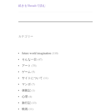
続きをThreadsで読む
カテゴリー
future world imagination
(110)
そんな一日
(47)
アート
(75)
ゲーム
(5)
サイトについて
(11)
マンガ
(7)
体験記
(1)
心理
(4)
旅行記
(13)
映画
(11)