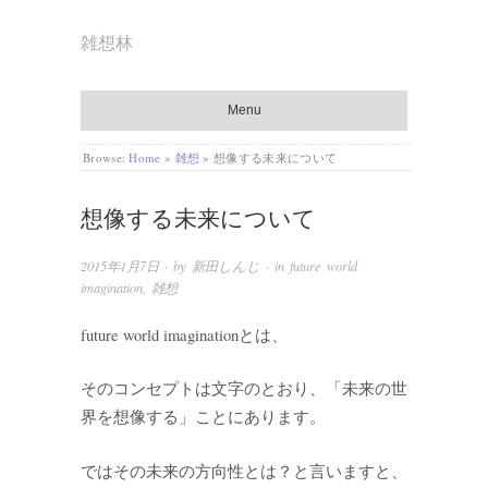
雑想林
Menu
Browse:
Home
»
雑想
»
想像する未来について
想像する未来について
2015年1月7日
· by
新田しんじ
· in
future world
imagination
,
雑想
future world imaginationとは、
そのコンセプトは文字のとおり、「未来の世
界を想像する」ことにあります。
ではその未来の方向性とは？と言いますと、