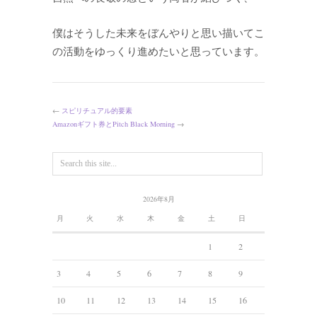
僕はそうした未来をぼんやりと思い描いてこ
の活動をゆっくり進めたいと思っています。
←
スピリチュアル的要素
Amazonギフト券とPitch Black Morning
→
2026年8月
月
火
水
木
金
土
日
1
2
3
4
5
6
7
8
9
10
11
12
13
14
15
16