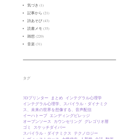
気づき
(1)
記事から
(21)
詩あそび
(43)
読書メモ
(35)
雑想
(220)
音楽
(31)
タグ
3Dプリンター
まとめ
インテグラル心理学
インテグラル心理学、スパイラル・ダイナミク
ス、未来の世界を想像する、音声配信
イーハトーブ
エンディングビレッジ
オープンソース
カウンセリング
グレゴリオ暦
ゴミ
スケッチダイバー
スパイラル・ダイナミクス
テクノロジー