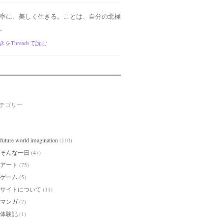
寧に、美しく生きる。ことは、自分の北極
。
きをThreadsで読む
テゴリー
future world imagination
(110)
そんな一日
(47)
アート
(75)
ゲーム
(5)
サイトについて
(11)
マンガ
(7)
体験記
(1)