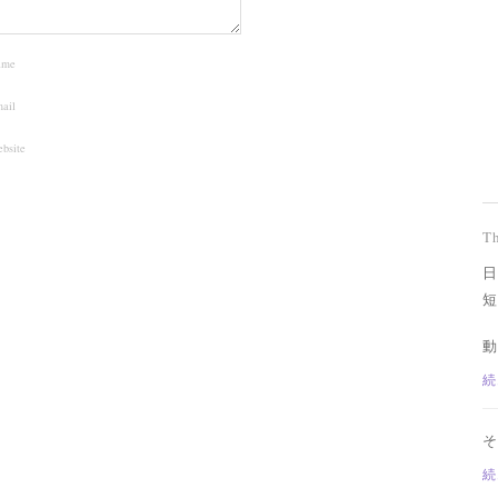
ame
ail
bsite
T
日
短
動
続
そ
続