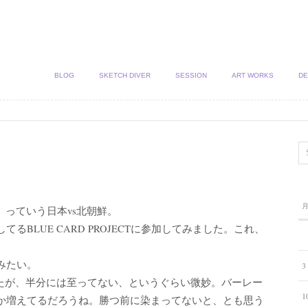
BLOG
SKETCH DIVER
SESSION
ART WORKS
DE
っていう日本vs北朝鮮。
BLUE CARD PROJECTに参加してみました。これ、
みたい。
3
えたが、半分には至ってない、というぐらい微妙。バーレー
1
か増えてるだろうね。勝つ前に染まってないと、とも思う