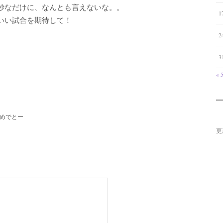
妙なだけに、なんとも言えないな。。
1
いい試合を期待して！
2
3
« 
めでとー
更