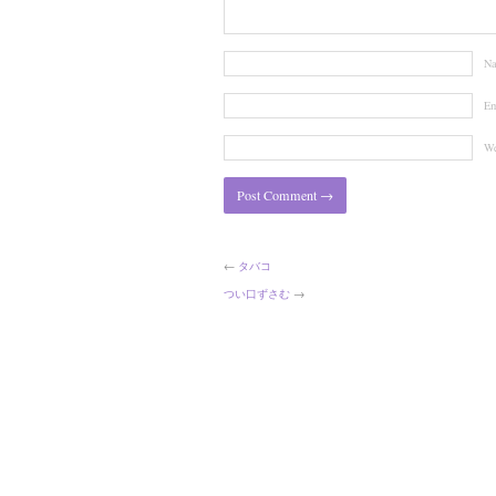
N
Em
We
←
タバコ
つい口ずさむ
→