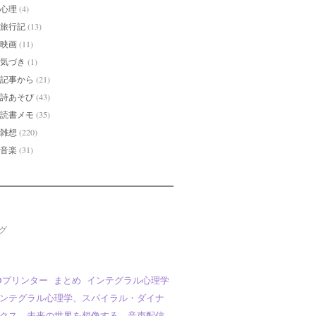
心理
(4)
旅行記
(13)
映画
(11)
気づき
(1)
記事から
(21)
詩あそび
(43)
読書メモ
(35)
雑想
(220)
音楽
(31)
グ
Dプリンター
まとめ
インテグラル心理学
ンテグラル心理学、スパイラル・ダイナ
クス、未来の世界を想像する、音声配信