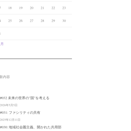
7
18
19
20
21
22
23
4
25
26
27
28
29
30
1
5月
新内容
#032 未来の世界の”国”を考える
2026年5月5日
#031: ファシリティの共有
2025年12月11日
#030: 地域社会圏主義、開かれた共用部