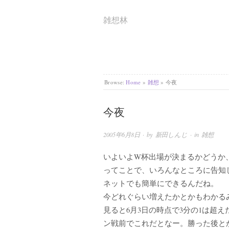
雑想林
Browse:
Home
»
雑想
»
今夜
今夜
2005年6月8日
· by
新田しんじ
· in
雑想
いよいよW杯出場が決まるかどうか、
ってことで、いろんなところに告知してる
ネットでも簡単にできるんだね。
今どれぐらい増えたかとかもわかる
見ると6月3日の時点で3分の1は超
ン戦前でこれだとなー。勝った後と