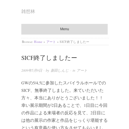
雑想林
Menu
Browse:
Home
»
アート
»
SICF終了しましたー
SICF終了しましたー
2009年5月9日
· by
新田しんじ
· in
アート
GWの5/4,5に参加したスパイラルホールでの
SICF、無事終了しました。来ていただいた
方々、本当にありがとうございました！！
幸い展示期間が2日あることで、1日目に今回
の作品による来場者の反応を見て、2日目に
は他の展示の作家と作品をじっくり堪能する
という有意義な使い方をさせてもらいまし