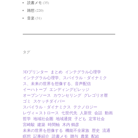
読書メモ
(35)
雑想
(220)
音楽
(31)
タグ
3Dプリンター
まとめ
インテグラル心理学
インテグラル心理学、スパイラル・ダイナミク
ス、未来の世界を想像する、音声配信
イーハトーブ
エンディングビレッジ
オープンソース
カウンセリング
グレゴリオ暦
ゴミ
スケッチダイバー
スパイラル・ダイナミクス
テクノロジー
レヴィ＝ストロース
七世代先
人新世
会話
動画
哲学
地域社会圏
地域通貨
子ども
定常社会
宮崎駿
建築
時間軸
木内 鶴彦
未来の世界を想像する
機能不全家族
歴史
流通
瞑想
記事紹介
読書メモ
贈与
農業
配給