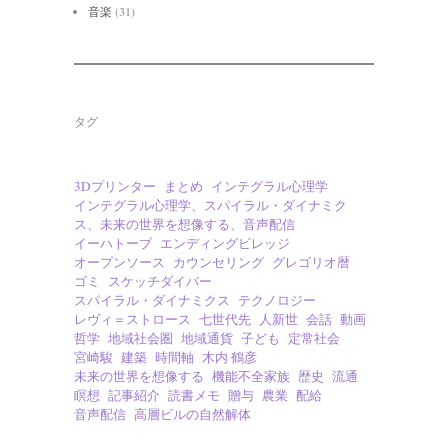
音楽
(31)
タグ
3Dプリンター
まとめ
インテグラル心理学
インテグラル心理学、スパイラル・ダイナミク
ス、未来の世界を想像する、音声配信
イーハトーブ
エンディングビレッジ
オープンソース
カウンセリング
グレゴリオ暦
ゴミ
スケッチダイバー
スパイラル・ダイナミクス
テクノロジー
レヴィ＝ストロース
七世代先
人新世
会話
動画
哲学
地域社会圏
地域通貨
子ども
定常社会
宮崎駿
建築
時間軸
木内 鶴彦
未来の世界を想像する
機能不全家族
歴史
流通
瞑想
記事紹介
読書メモ
贈与
農業
配給
音声配信
高層ビルの自然解体