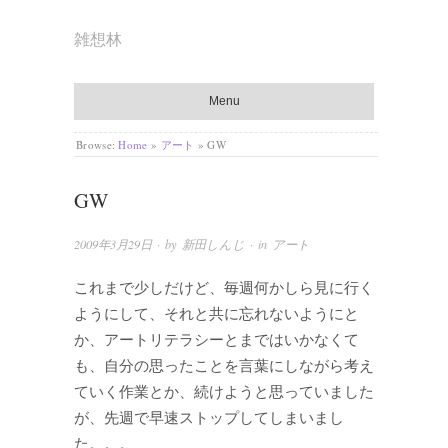
雑想林
Menu
Browse:
Home
»
アート
»
GW
GW
2009年3月29日
· by
新田しんじ
· in
アート
これまで少しだけど、毎週何かしら見に行く
ようにして、それと共に忘れないようにと
か、アートリテラシーとまではいかなくて
も、自分の思ったことを言葉にしながら考え
ていく作業とか、続けようと思っていました
が、先週で早速ストップしてしまいまし
た。。。