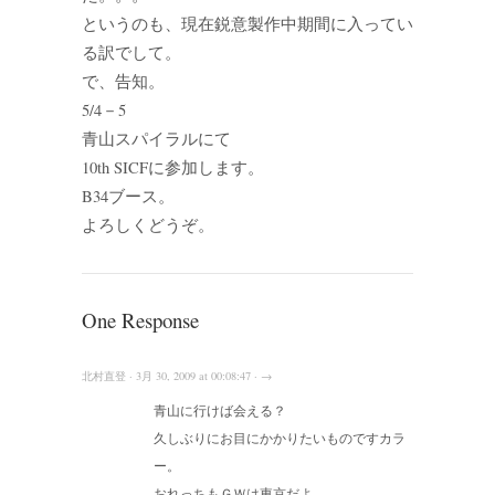
というのも、現在鋭意製作中期間に入ってい
る訳でして。
で、告知。
5/4－5
青山スパイラルにて
10th SICFに参加します。
B34ブース。
よろしくどうぞ。
One Response
北村直登 · 3月 30, 2009 at 00:08:47 · →
青山に行けば会える？
久しぶりにお目にかかりたいものですカラ
ー。
おれっちもＧＷは東京だよ。