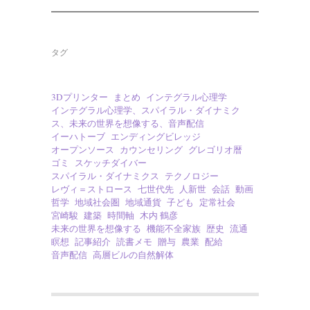
タグ
3Dプリンター
まとめ
インテグラル心理学
インテグラル心理学、スパイラル・ダイナミク
ス、未来の世界を想像する、音声配信
イーハトーブ
エンディングビレッジ
オープンソース
カウンセリング
グレゴリオ暦
ゴミ
スケッチダイバー
スパイラル・ダイナミクス
テクノロジー
レヴィ＝ストロース
七世代先
人新世
会話
動画
哲学
地域社会圏
地域通貨
子ども
定常社会
宮崎駿
建築
時間軸
木内 鶴彦
未来の世界を想像する
機能不全家族
歴史
流通
瞑想
記事紹介
読書メモ
贈与
農業
配給
音声配信
高層ビルの自然解体