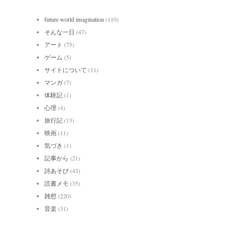
future world imagination
(110)
そんな一日
(47)
アート
(75)
ゲーム
(5)
サイトについて
(11)
マンガ
(7)
体験記
(1)
心理
(4)
旅行記
(13)
映画
(11)
気づき
(1)
記事から
(21)
詩あそび
(43)
読書メモ
(35)
雑想
(220)
音楽
(31)