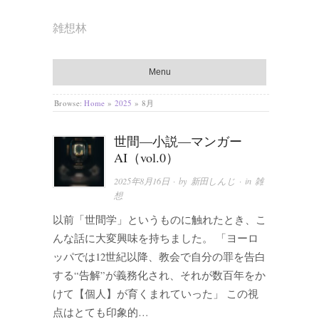
雑想林
Menu
Browse:
Home
»
2025
»
8月
世間―小説―マンガー
AI（vol.0）
2025年8月16日
· by
新田しんじ
· in
雑
想
以前「世間学」というものに触れたとき、こ
んな話に大変興味を持ちました。 「ヨーロ
ッパでは12世紀以降、教会で自分の罪を告白
する“告解”が義務化され、それが数百年をか
けて【個人】が育くまれていった」 この視
点はとても印象的…