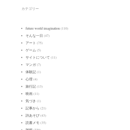
カテゴリー
future world imagination
(110)
そんな一日
(47)
アート
(75)
ゲーム
(5)
サイトについて
(11)
マンガ
(7)
体験記
(1)
心理
(4)
旅行記
(13)
映画
(11)
気づき
(1)
記事から
(21)
詩あそび
(43)
読書メモ
(35)
雑想
(220)