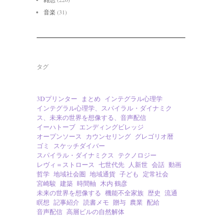
音楽
(31)
タグ
3Dプリンター
まとめ
インテグラル心理学
インテグラル心理学、スパイラル・ダイナミク
ス、未来の世界を想像する、音声配信
イーハトーブ
エンディングビレッジ
オープンソース
カウンセリング
グレゴリオ暦
ゴミ
スケッチダイバー
スパイラル・ダイナミクス
テクノロジー
レヴィ＝ストロース
七世代先
人新世
会話
動画
哲学
地域社会圏
地域通貨
子ども
定常社会
宮崎駿
建築
時間軸
木内 鶴彦
未来の世界を想像する
機能不全家族
歴史
流通
瞑想
記事紹介
読書メモ
贈与
農業
配給
音声配信
高層ビルの自然解体