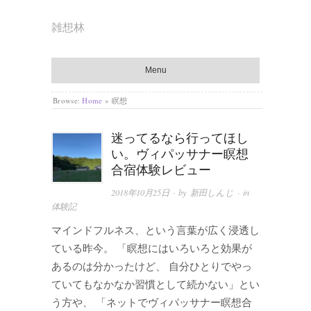
雑想林
Menu
Browse:
Home
»
瞑想
迷ってるなら行ってほし
い。ヴィパッサナー瞑想
合宿体験レビュー
2018年10月25日
· by
新田しんじ
· in
体験記
マインドフルネス、という言葉が広く浸透し
ている昨今。 「瞑想にはいろいろと効果が
あるのは分かったけど、 自分ひとりでやっ
ていてもなかなか習慣として続かない」とい
う方や、 「ネットでヴィパッサナー瞑想合