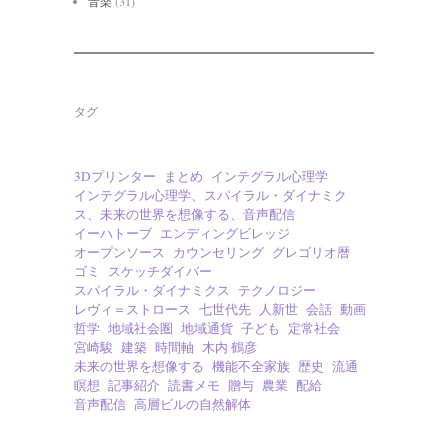
音楽
(31)
タグ
3Dプリンター
まとめ
インテグラル心理学
インテグラル心理学、スパイラル・ダイナミク
ス、未来の世界を想像する、音声配信
イーハトーブ
エンディングビレッジ
オープンソース
カウンセリング
グレゴリオ暦
ゴミ
スケッチダイバー
スパイラル・ダイナミクス
テクノロジー
レヴィ＝ストロース
七世代先
人新世
会話
動画
哲学
地域社会圏
地域通貨
子ども
定常社会
宮崎駿
建築
時間軸
木内 鶴彦
未来の世界を想像する
機能不全家族
歴史
流通
瞑想
記事紹介
読書メモ
贈与
農業
配給
音声配信
高層ビルの自然解体