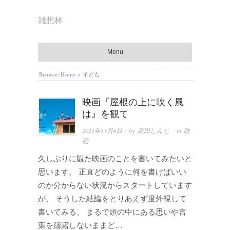
雑想林
Menu
Browse:
Home
»
子ども
映画『屋根の上に吹く風
は』を観て
2021年11月4日
· by
新田しんじ
· in
映
画
久しぶりに観た映画のことを書いてみたいと
思います。 正直どのように何を書けばいい
のか分からない状況からスタートしています
が、 そうした結論をとりあえず度外視して
書いてみる、 まるで頭の中にある思いや言
葉を躊躇しないままど…