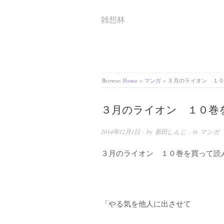
雑想林
Browse:
Home
»
マンガ
»
３月のライオン １
３月のライオン １０巻
2014年12月1日
· by
新田しんじ
· in
マンガ
３月のライオン １０巻を買って読
「やる気を他人に出させて