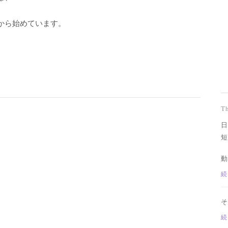
から始めています。
T
日
短
動
続
そ
続