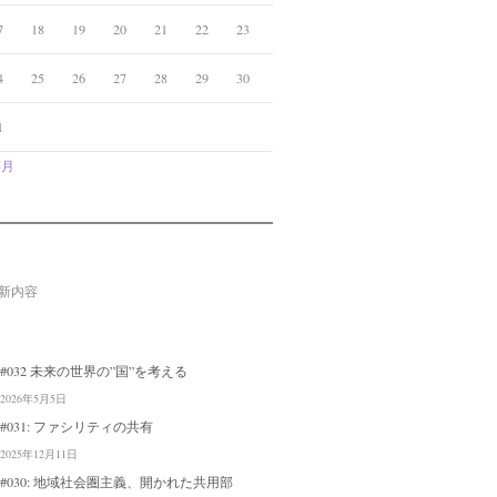
7
18
19
20
21
22
23
4
25
26
27
28
29
30
1
5月
新内容
#032 未来の世界の”国”を考える
2026年5月5日
#031: ファシリティの共有
2025年12月11日
#030: 地域社会圏主義、開かれた共用部