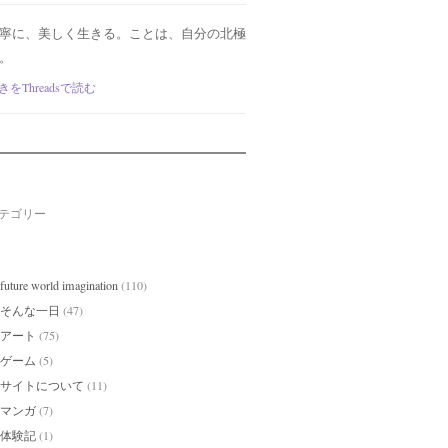
寧に、美しく生きる。ことは、自分の北極
。
きをThreadsで読む
テゴリー
future world imagination
(110)
そんな一日
(47)
アート
(75)
ゲーム
(5)
サイトについて
(11)
マンガ
(7)
体験記
(1)