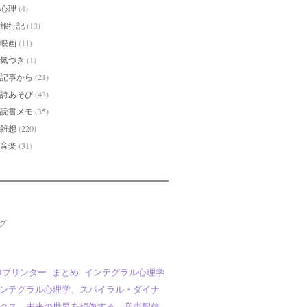
心理
(4)
旅行記
(13)
映画
(11)
気づき
(1)
記事から
(21)
詩あそび
(43)
読書メモ
(35)
雑想
(220)
音楽
(31)
グ
Dプリンター
まとめ
インテグラル心理学
ンテグラル心理学、スパイラル・ダイナ
クス、未来の世界を想像する、音声配信