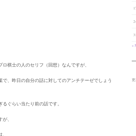
1
2
3
« 
プロ棋士の人のセリフ（回想）なんですが、
更
葉で、昨日の自分の話に対してのアンチテーゼでしょう
ぎるぐらい当たり前の話です。
すが、
は、