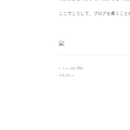
ここでこうして、ブログを書くこと
←
しょっぱい理由
９月２日
→