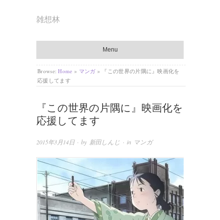
雑想林
Menu
Browse:
Home
»
マンガ
»
『この世界の片隅に』映画化を
応援してます
『この世界の片隅に』映画化を
応援してます
2015年3月14日
· by
新田しんじ
· in
マンガ