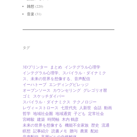
雑想
(220)
音楽
(31)
タグ
3Dプリンター
まとめ
インテグラル心理学
インテグラル心理学、スパイラル・ダイナミク
ス、未来の世界を想像する、音声配信
イーハトーブ
エンディングビレッジ
オープンソース
カウンセリング
グレゴリオ暦
ゴミ
スケッチダイバー
スパイラル・ダイナミクス
テクノロジー
レヴィ＝ストロース
七世代先
人新世
会話
動画
哲学
地域社会圏
地域通貨
子ども
定常社会
宮崎駿
建築
時間軸
木内 鶴彦
未来の世界を想像する
機能不全家族
歴史
流通
瞑想
記事紹介
読書メモ
贈与
農業
配給
音声配信
高層ビルの自然解体