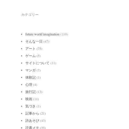
カテゴリー
future world imagination
(110)
そんな一日
(47)
アート
(75)
ゲーム
(5)
サイトについて
(11)
マンガ
(7)
体験記
(1)
心理
(4)
旅行記
(13)
映画
(11)
気づき
(1)
記事から
(21)
詩あそび
(43)
読書メモ
(35)