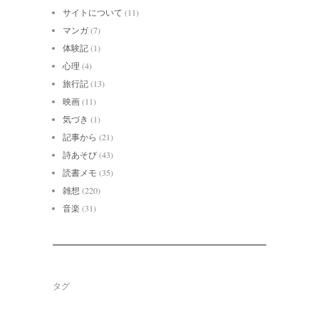
サイトについて
(11)
マンガ
(7)
体験記
(1)
心理
(4)
旅行記
(13)
映画
(11)
気づき
(1)
記事から
(21)
詩あそび
(43)
読書メモ
(35)
雑想
(220)
音楽
(31)
タグ