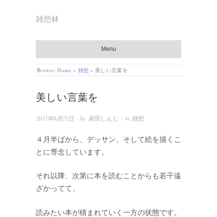
雑想林
Menu
Browse:
Home
»
雑想
»
美しい言葉を
美しい言葉を
2015年6月25日
· by
新田しんじ
· in
雑想
４月半ばから、デッサン、そして絵を描くこ
とに専念しています。
それ以降、次第に本を読むことからも若干遠
ざかってて、
読みたい本が積まれていく一方の状態です。