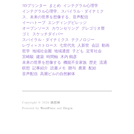
3Dプリンター
まとめ
インテグラル心理学
インテグラル心理学、スパイラル・ダイナミク
ス、未来の世界を想像する、音声配信
イーハトーブ
エンディングビレッジ
オープンソース
カウンセリング
グレゴリオ暦
ゴミ
スケッチダイバー
スパイラル・ダイナミクス
テクノロジー
レヴィ＝ストロース
七世代先
人新世
会話
動画
哲学
地域社会圏
地域通貨
子ども
定常社会
宮崎駿
建築
時間軸
木内 鶴彦
未来の世界を想像する
機能不全家族
歴史
流通
瞑想
記事紹介
読書メモ
贈与
農業
配給
音声配信
高層ビルの自然解体
Copyright © 2026
雑想林
Powered by
WordPress
and
Origin