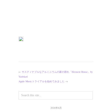
←
サスティナブルなアルミニウムの家の群れ「Element House」by
Yadokari
Apple Musicトライアルを始めてみました
→
2026年8月