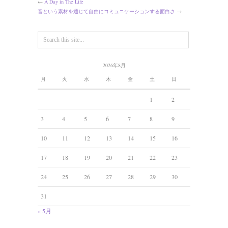
←
A Day in The Life
音という素材を通じて自由にコミュニケーションする面白さ
→
2026年8月
月
火
水
木
金
土
日
1
2
3
4
5
6
7
8
9
10
11
12
13
14
15
16
17
18
19
20
21
22
23
24
25
26
27
28
29
30
31
« 5月