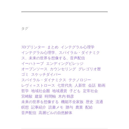
タグ
3Dプリンター
まとめ
インテグラル心理学
インテグラル心理学、スパイラル・ダイナミク
ス、未来の世界を想像する、音声配信
イーハトーブ
エンディングビレッジ
オープンソース
カウンセリング
グレゴリオ暦
ゴミ
スケッチダイバー
スパイラル・ダイナミクス
テクノロジー
レヴィ＝ストロース
七世代先
人新世
会話
動画
哲学
地域社会圏
地域通貨
子ども
定常社会
宮崎駿
建築
時間軸
木内 鶴彦
未来の世界を想像する
機能不全家族
歴史
流通
瞑想
記事紹介
読書メモ
贈与
農業
配給
音声配信
高層ビルの自然解体