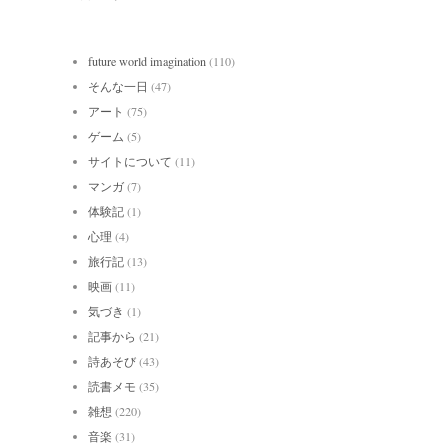
future world imagination
(110)
そんな一日
(47)
アート
(75)
ゲーム
(5)
サイトについて
(11)
マンガ
(7)
体験記
(1)
心理
(4)
旅行記
(13)
映画
(11)
気づき
(1)
記事から
(21)
詩あそび
(43)
読書メモ
(35)
雑想
(220)
音楽
(31)