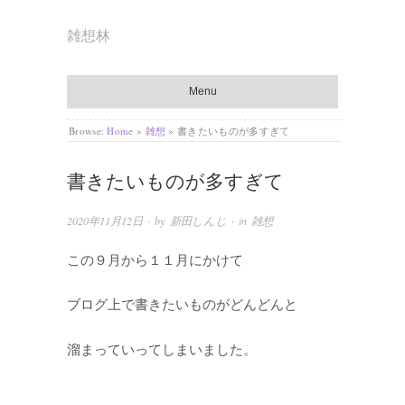
雑想林
Menu
Browse:
Home
»
雑想
»
書きたいものが多すぎて
書きたいものが多すぎて
2020年11月12日
· by
新田しんじ
· in
雑想
この９月から１１月にかけて
ブログ上で書きたいものがどんどんと
溜まっていってしまいました。