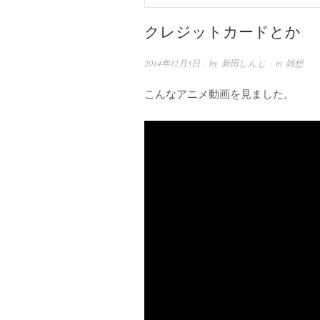
クレジットカードとか
2014年12月3日
· by
新田しんじ
· in
雑想
こんなアニメ動画を見ました。