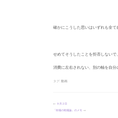
確かにこうした思いはいずれも全て
せめてそうしたことを拒否しないで
消費に左右されない、別の軸を自分
タグ:
動画
←
９月２日
「街場の戦場論」のメモ
→