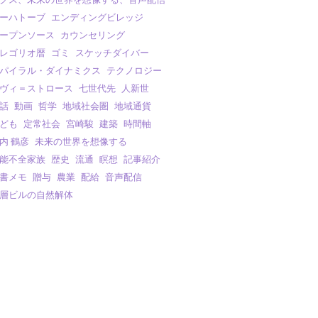
ーハトーブ
エンディングビレッジ
ープンソース
カウンセリング
レゴリオ暦
ゴミ
スケッチダイバー
パイラル・ダイナミクス
テクノロジー
ヴィ＝ストロース
七世代先
人新世
話
動画
哲学
地域社会圏
地域通貨
ども
定常社会
宮崎駿
建築
時間軸
内 鶴彦
未来の世界を想像する
能不全家族
歴史
流通
瞑想
記事紹介
書メモ
贈与
農業
配給
音声配信
層ビルの自然解体