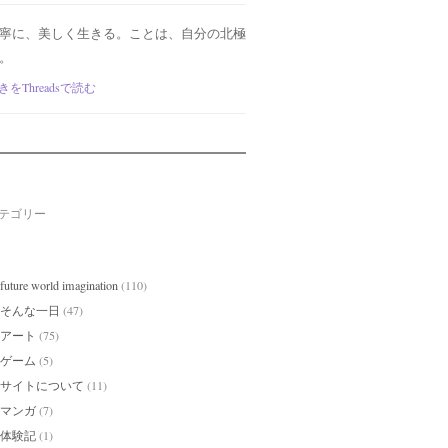
寧に、美しく生きる。ことは、自分の北極
。
きをThreadsで読む
テゴリー
future world imagination
(110)
そんな一日
(47)
アート
(75)
ゲーム
(5)
サイトについて
(11)
マンガ
(7)
体験記
(1)