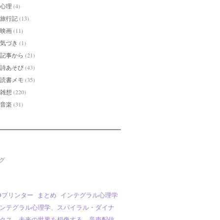
心理
(4)
旅行記
(13)
映画
(11)
気づき
(1)
記事から
(21)
詩あそび
(43)
読書メモ
(35)
雑想
(220)
音楽
(31)
グ
Dプリンター
まとめ
インテグラル心理学
ンテグラル心理学、スパイラル・ダイナ
クス、未来の世界を想像する、音声配信