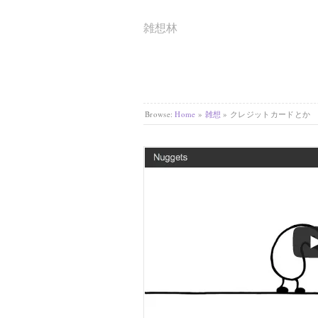
雑想林
Browse:
Home
»
雑想
»
クレジットカードとか