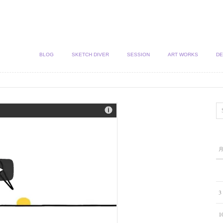
BLOG
SKETCH DIVER
SESSION
ART WORKS
DE
3
1