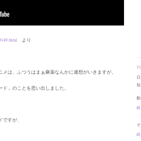
79149.html
より
T
ニメは、ふつうはまぁ麻薬なんかに連想がいきますが、
日
短
ード」のことを思い出しました。
動
続
ドですが、
そ
続