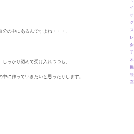
イ
オ
グ
ス
自分の中にあるんですよね・・・。
レ
会
子
木
、しっかり認めて受け入れつつも、
機
読
の中に作っていきたいと思ったりします。
高