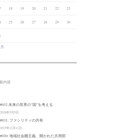
7
18
19
20
21
22
23
4
25
26
27
28
29
30
1
5月
新内容
#032 未来の世界の”国”を考える
2026年5月5日
#031: ファシリティの共有
2025年12月11日
#030: 地域社会圏主義、開かれた共用部