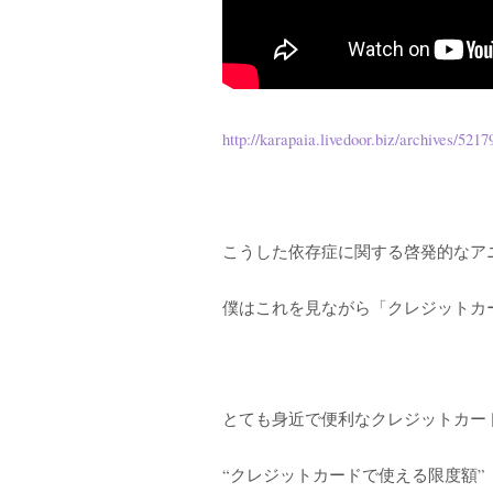
http://karapaia.livedoor.biz/archives/521
こうした依存症に関する啓発的なア
僕はこれを見ながら「クレジットカ
とても身近で便利なクレジットカー
“クレジットカードで使える限度額”