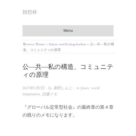
雑想林
Menu
Browse:
Home
»
future world imagination
»
公―共―私の構
造、コミュニティの原理
公―共―私の構造、コミュニテ
ィの原理
2015年3月2日
· by
新田しんじ
· in
future world
imagination
,
読書メモ
『グローバル定常型社会』の最終章の第４章
の残りのメモになります。