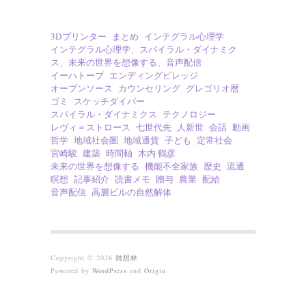
3Dプリンター
まとめ
インテグラル心理学
インテグラル心理学、スパイラル・ダイナミク
ス、未来の世界を想像する、音声配信
イーハトーブ
エンディングビレッジ
オープンソース
カウンセリング
グレゴリオ暦
ゴミ
スケッチダイバー
スパイラル・ダイナミクス
テクノロジー
レヴィ＝ストロース
七世代先
人新世
会話
動画
哲学
地域社会圏
地域通貨
子ども
定常社会
宮崎駿
建築
時間軸
木内 鶴彦
未来の世界を想像する
機能不全家族
歴史
流通
瞑想
記事紹介
読書メモ
贈与
農業
配給
音声配信
高層ビルの自然解体
Copyright © 2026
雑想林
Powered by
WordPress
and
Origin