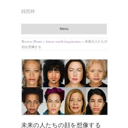
雑想林
Menu
Browse:
Home
»
future world imagination
»
未来の人たちの
顔を想像する
未来の人たちの顔を想像する