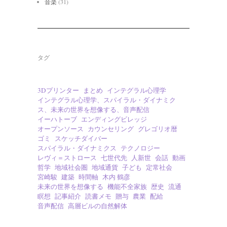
音楽
(31)
タグ
3Dプリンター
まとめ
インテグラル心理学
インテグラル心理学、スパイラル・ダイナミク
ス、未来の世界を想像する、音声配信
イーハトーブ
エンディングビレッジ
オープンソース
カウンセリング
グレゴリオ暦
ゴミ
スケッチダイバー
スパイラル・ダイナミクス
テクノロジー
レヴィ＝ストロース
七世代先
人新世
会話
動画
哲学
地域社会圏
地域通貨
子ども
定常社会
宮崎駿
建築
時間軸
木内 鶴彦
未来の世界を想像する
機能不全家族
歴史
流通
瞑想
記事紹介
読書メモ
贈与
農業
配給
音声配信
高層ビルの自然解体