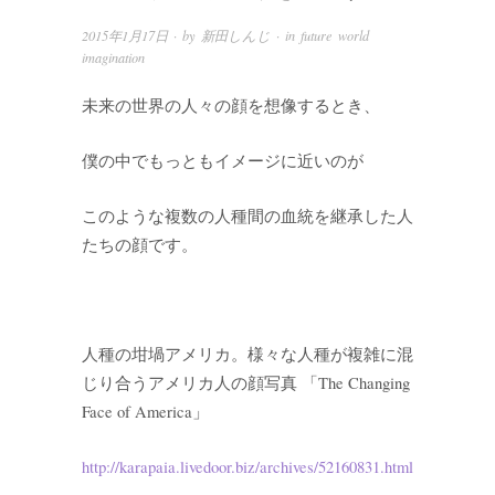
2015年1月17日
· by
新田しんじ
· in
future world
imagination
未来の世界の人々の顔を想像するとき、
僕の中でもっともイメージに近いのが
このような複数の人種間の血統を継承した人
たちの顔です。
人種の坩堝アメリカ。様々な人種が複雑に混
じり合うアメリカ人の顔写真 「The Changing
Face of America」
http://karapaia.livedoor.biz/archives/52160831.html