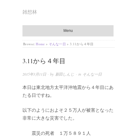
雑想林
Menu
Browse:
Home
»
そんな一日
»
3.11から４年目
3.11から４年目
2015年3月11日
· by
新田しんじ
· in
そんな一日
本日は東北地方太平洋沖地震から４年目にあ
たる日ですね。
以下のようにおよそ２５万人が被害となった
非常に大きな災害でした。
震災の死者 １万５８９１人