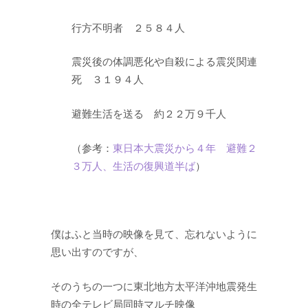
行方不明者 ２５８４人
震災後の体調悪化や自殺による震災関連
死 ３１９４人
避難生活を送る 約２２万９千人
（参考：
東日本大震災から４年 避難２
３万人、生活の復興道半ば
）
僕はふと当時の映像を見て、忘れないように
思い出すのですが、
そのうちの一つに東北地方太平洋沖地震発生
時の全テレビ局同時マルチ映像