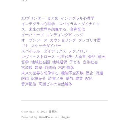
3Dプリンター
まとめ
インテグラル心理学
インテグラル心理学、スパイラル・ダイナミク
ス、未来の世界を想像する、音声配信
イーハトーブ
エンディングビレッジ
オープンソース
カウンセリング
グレゴリオ暦
ゴミ
スケッチダイバー
スパイラル・ダイナミクス
テクノロジー
レヴィ＝ストロース
七世代先
人新世
会話
動画
哲学
地域社会圏
地域通貨
子ども
定常社会
宮崎駿
建築
時間軸
木内 鶴彦
未来の世界を想像する
機能不全家族
歴史
流通
瞑想
記事紹介
読書メモ
贈与
農業
配給
音声配信
高層ビルの自然解体
Copyright © 2026
雑想林
Powered by
WordPress
and
Origin