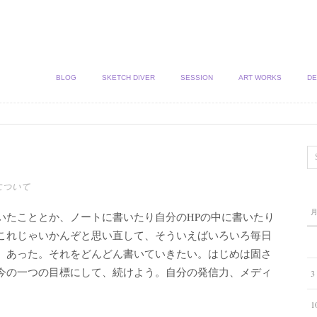
BLOG
SKETCH DIVER
SESSION
ART WORKS
DE
について
いたこととか、ノートに書いたり自分のHPの中に書いたり
これじゃいかんぞと思い直して、そういえばいろいろ毎日
。あった。それをどんどん書いていきたい。はじめは固さ
今の一つの目標にして、続けよう。自分の発信力、メディ
3
1