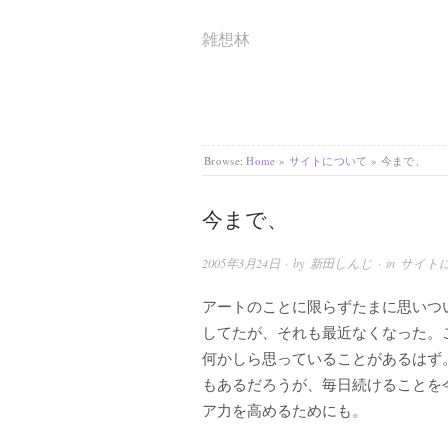
雑想林
Browse:
Home
»
サイトについて
»
今まで、
今まで、
2005年3月24日
· by
新田しんじ
· in
サイト
アートのことに限らずたまに思いつ
してたが、それも最近なくなった。
何かしら思っていることがあるはず
もあるだろうが、毎日続けることを
ア力を高めるためにも。