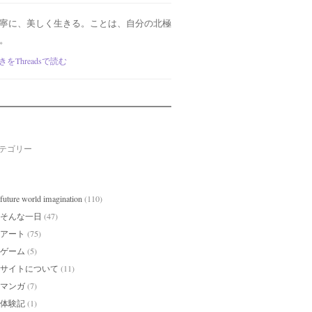
寧に、美しく生きる。ことは、自分の北極
。
きをThreadsで読む
テゴリー
future world imagination
(110)
そんな一日
(47)
アート
(75)
ゲーム
(5)
サイトについて
(11)
マンガ
(7)
体験記
(1)