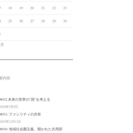
7
18
19
20
21
22
23
4
25
26
27
28
29
30
1
5月
新内容
#032 未来の世界の”国”を考える
2026年5月5日
#031: ファシリティの共有
2025年12月11日
#030: 地域社会圏主義、開かれた共用部