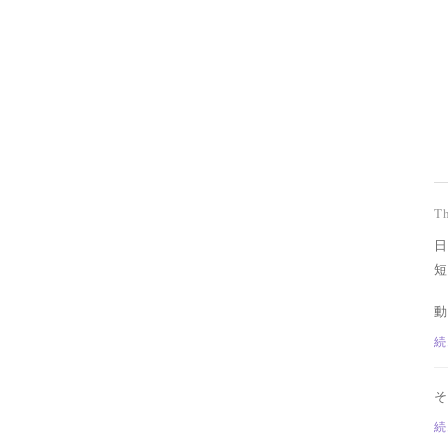
T
日
短
動
続
そ
続