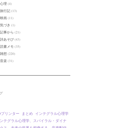
心理
(4)
旅行記
(13)
映画
(11)
気づき
(1)
記事から
(21)
詩あそび
(43)
読書メモ
(35)
雑想
(220)
音楽
(31)
グ
Dプリンター
まとめ
インテグラル心理学
ンテグラル心理学、スパイラル・ダイナ
クス、未来の世界を想像する、音声配信