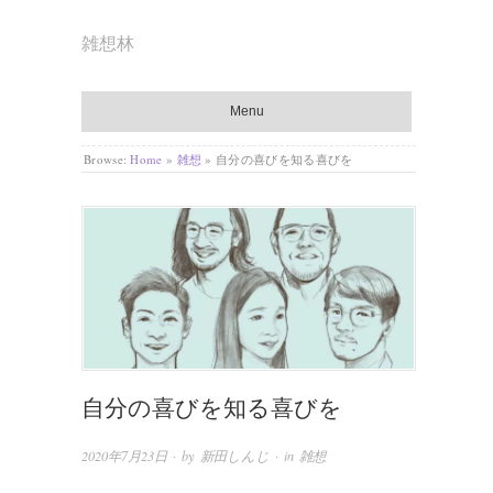
雑想林
Menu
Browse:
Home
»
雑想
»
自分の喜びを知る喜びを
自分の喜びを知る喜びを
2020年7月23日
· by
新田しんじ
· in
雑想