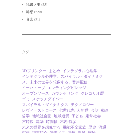
読書メモ
(35)
雑想
(220)
音楽
(31)
タグ
3Dプリンター
まとめ
インテグラル心理学
インテグラル心理学、スパイラル・ダイナミク
ス、未来の世界を想像する、音声配信
イーハトーブ
エンディングビレッジ
オープンソース
カウンセリング
グレゴリオ暦
ゴミ
スケッチダイバー
スパイラル・ダイナミクス
テクノロジー
レヴィ＝ストロース
七世代先
人新世
会話
動画
哲学
地域社会圏
地域通貨
子ども
定常社会
宮崎駿
建築
時間軸
木内 鶴彦
未来の世界を想像する
機能不全家族
歴史
流通
瞑想
記事紹介
読書メモ
贈与
農業
配給