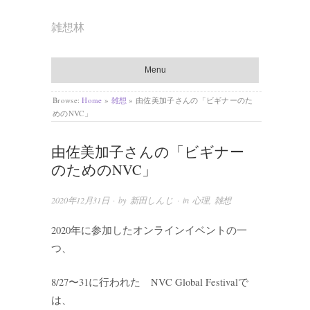
雑想林
Menu
Browse:
Home
»
雑想
»
由佐美加子さんの「ビギナーのた
めのNVC」
由佐美加子さんの「ビギナー
のためのNVC」
2020年12月31日
· by
新田しんじ
· in
心理
,
雑想
2020年に参加したオンラインイベントの一
つ、
8/27〜31に行われた NVC Global Festivalで
は、