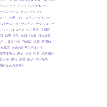
ーハトーブ
エンディングビレッジ
ープンソース
カウンセリング
レゴリオ暦
ゴミ
スケッチダイバー
パイラル・ダイナミクス
テクノロジー
ヴィ＝ストロース
七世代先
人新世
話
動画
哲学
地域社会圏
地域通貨
ども
定常社会
宮崎駿
建築
時間軸
内 鶴彦
未来の世界を想像する
能不全家族
歴史
流通
瞑想
記事紹介
書メモ
贈与
農業
配給
音声配信
層ビルの自然解体