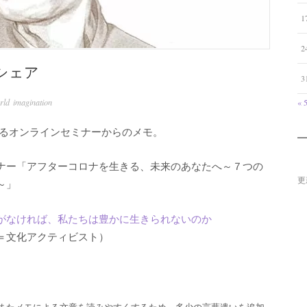
1
2
シェア
3
rld imagination
« 
主催するオンラインセミナーからのメモ。
ナー「アフターコロナを生きる、未来のあなたへ～７つの
更
～」
がなければ、私たちは豊かに生きられないのか
＝文化アクティビスト）
またメモによる文章を読みやすくするため、多少の言葉遣いを追加