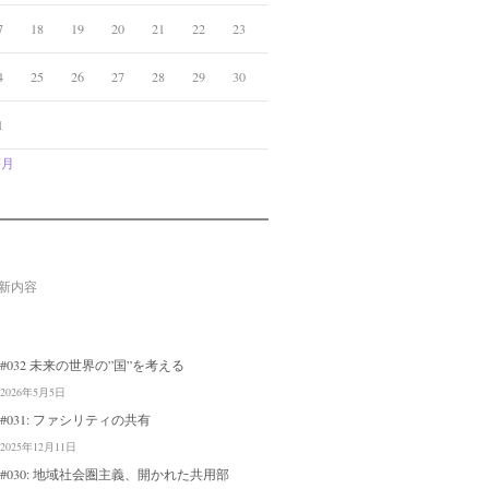
7
18
19
20
21
22
23
4
25
26
27
28
29
30
1
5月
新内容
#032 未来の世界の”国”を考える
2026年5月5日
#031: ファシリティの共有
2025年12月11日
#030: 地域社会圏主義、開かれた共用部