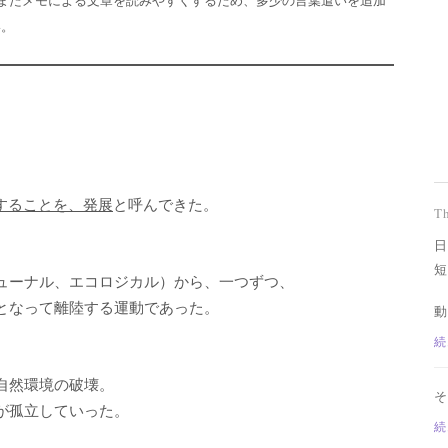
い。
。
滅することを、発展
と呼んできた。
T
日
短
ューナル、エコロジカル）から、一つずつ、
となって離陸する運動であった。
動
続
自然環境の破壊。
そ
が孤立していった。
続