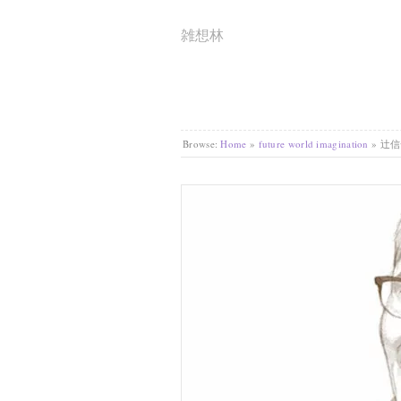
雑想林
Browse:
Home
»
future world imagination
»
辻信