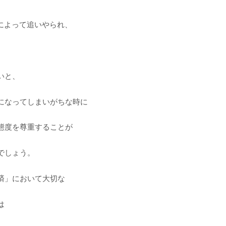
によって追いやられ、
、
いと、
になってしまいがちな時に
態度を尊重することが
でしょう。
済」において大切な
は