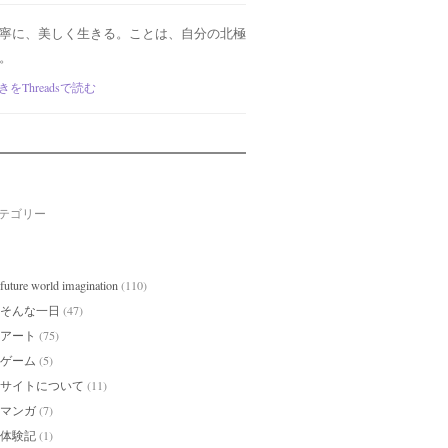
寧に、美しく生きる。ことは、自分の北極
。
きをThreadsで読む
テゴリー
future world imagination
(110)
そんな一日
(47)
アート
(75)
ゲーム
(5)
サイトについて
(11)
マンガ
(7)
体験記
(1)