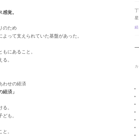
丁
ス感覚。
星
続
りのため
によって支えられていた基盤があった。
ともにあること。
える。
カ
あわせの経済
の経済」
ける。
子ども。
こと。