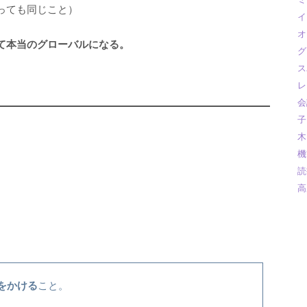
っても同じこと）
イ
オ
て本当のグローバルになる。
グ
ス
レ
会
子
木
機
読
高
をかける
こと。