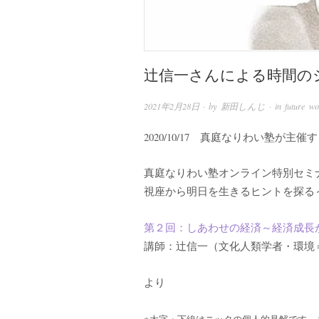
辻信一さんによる時間の
2021年2月28日
· by
新田しんじ
· in
future wo
2020/10/17 真庭なりわい塾が
真庭なりわい塾オンライン特別セミ
視座から明日を生きるヒントを探る
第２回：しあわせの経済～経済成長
講師：辻信一（文化人類学者・環境
より
※太字・下線はニッタの個人的見解です。