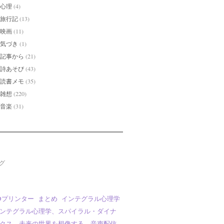
心理
(4)
旅行記
(13)
映画
(11)
気づき
(1)
記事から
(21)
詩あそび
(43)
読書メモ
(35)
雑想
(220)
音楽
(31)
グ
Dプリンター
まとめ
インテグラル心理学
ンテグラル心理学、スパイラル・ダイナ
クス、未来の世界を想像する、音声配信