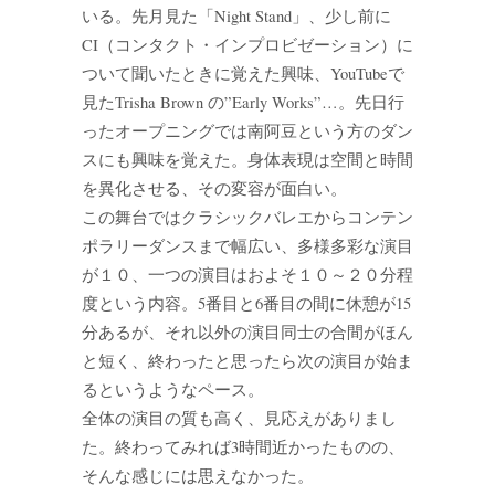
いる。先月見た「Night Stand」、少し前に
CI（コンタクト・インプロビゼーション）に
ついて聞いたときに覚えた興味、YouTubeで
見たTrisha Brown の”Early Works”…。先日行
ったオープニングでは南阿豆という方のダン
スにも興味を覚えた。身体表現は空間と時間
を異化させる、その変容が面白い。
この舞台ではクラシックバレエからコンテン
ポラリーダンスまで幅広い、多様多彩な演目
が１０、一つの演目はおよそ１０～２０分程
度という内容。5番目と6番目の間に休憩が15
分あるが、それ以外の演目同士の合間がほん
と短く、終わったと思ったら次の演目が始ま
るというようなペース。
全体の演目の質も高く、見応えがありまし
た。終わってみれば3時間近かったものの、
そんな感じには思えなかった。