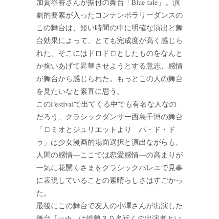
加賀谷香さんが振付の舞台「Blue tale」。演
劇的要素が入ったコンテンポラリーダンスの
この舞台は、短い時間の中に明確な演出と舞
台効果によって、とても完成度が高く感じら
れた。そこにはドロドロとしたものをなんと
か掬いあげて昇華させようとする意志、感情
が舞台から感じられた。もっとこの人の舞台
を見たいなと素直に思う。
このFestivalで出てくる中でも有名な人なの
だろう、クラシックダンサー西島千博の舞台
「ロミオとジュリエットより パ・ド・ド
ゥ」は少女漫画的場面選択と演出ながらも、
人間の感情―ここでは恋愛感情―の高まりが
一気に花開くさまをクラシックバレエで見事
に表現していることの素晴らしさはすごかっ
た。
最後にこの舞台で友人の小澤さんが出演した
舞台「scab」は総勢３０名近くの出演者とい