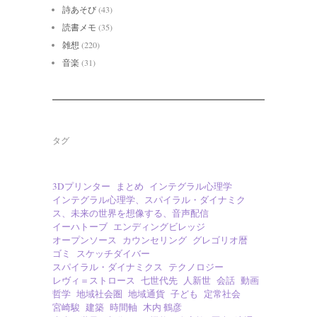
詩あそび
(43)
読書メモ
(35)
雑想
(220)
音楽
(31)
タグ
3Dプリンター
まとめ
インテグラル心理学
インテグラル心理学、スパイラル・ダイナミク
ス、未来の世界を想像する、音声配信
イーハトーブ
エンディングビレッジ
オープンソース
カウンセリング
グレゴリオ暦
ゴミ
スケッチダイバー
スパイラル・ダイナミクス
テクノロジー
レヴィ＝ストロース
七世代先
人新世
会話
動画
哲学
地域社会圏
地域通貨
子ども
定常社会
宮崎駿
建築
時間軸
木内 鶴彦