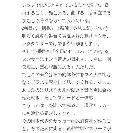
シックではNGとされているような動き、収
縮すること、縮こまる、曲げる、音を立てる
がむしろ特性をもって表れている。
2番目の「懐抱」（振付：赤尾仁紀）という
明るく純粋な舞台で表現された動きはクラシ
ックダンサーではできない動きが多い。
そして8番目の「今日のヒュル」で出演する
ダンサーはホント普通の日本人。まさに「胴
長短足、重心が腹にある」人たちだ。
でもこの舞台はその肉体条件をマイナスでは
なくプラス要素として見せてくれる。そこに
あったのはリズミカルな動きと音と声に合わ
せた動き、そしてスピードと一体感。
こうした違いを比べてみると、現代サッカー
にも通じる気がしてきた…
今の日本代表のサッカーは数的有利を作るこ
と。そのために走る。連動性やパスワークが