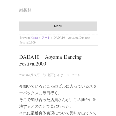
雑想林
Menu
Browse:
Home
»
アート
»
DADA10 Aoyama Dancing
Festival2009
DADA10 Aoyama Dancing
Festival2009
2009年6月14日
· by
新田しんじ
· in
アート
今働いているところのビルに入っているスタ
ーバックスに毎日行く。
そこで知り合った店員さんが、この舞台に出
演するとのことで見に行った。
それに最近身体表現について興味が出てきて