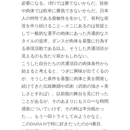
必要になる。1対1では勝てないからだ。技術
や肉体では欧米に勝負できないからだ。日本
人の特性である俊敏性を生かして、有利な状
況を作り続けること―そこにあるのは前提と
して一般的な選手の肉体にあった共通的なス
タイルの追求。ダンスが肉体を基盤に行為す
る表現活動である以上、そうした共通項目が
見えるのも当たり前かもしれない。
こうした自分たちの共通項目の肉体条件から
始まると考えると、つぎに興味が出てくるの
が、そうした条件を基盤に肉体と美を開発し
続けてきた伝統舞踊や武術（武術の強さ＝美
しさとすれば）。以前能の舞台を見に行った
ことがあるが、そのあまりにもスローな時間
感覚についていけず、その時は半分眠かっ
た…。もう一回トライしてみようかなと。
このDADA10で特に好きだったのが4番目、