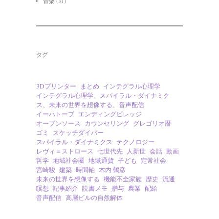
音楽
(31)
タグ
3Dプリンター
まとめ
インテグラル心理学
インテグラル心理学、スパイラル・ダイナミク
ス、未来の世界を想像する、音声配信
イーハトーブ
エンディングビレッジ
オープンソース
カウンセリング
グレゴリオ暦
ゴミ
スケッチダイバー
スパイラル・ダイナミクス
テクノロジー
レヴィ＝ストロース
七世代先
人新世
会話
動画
哲学
地域社会圏
地域通貨
子ども
定常社会
宮崎駿
建築
時間軸
木内 鶴彦
未来の世界を想像する
機能不全家族
歴史
流通
瞑想
記事紹介
読書メモ
贈与
農業
配給
音声配信
高層ビルの自然解体