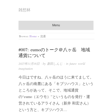
雑想林
Menu
Browse:
Home
»
流通
#007: eumoのトーク＠八ヶ岳 地域
通貨について
2025年11月16日
· by
新田しんじ
· in
future world
imagination
今日はですね、八ヶ岳のほうに来てまして。
八ヶ岳の南麓にある「キブツハウス」という
ところがあって、そこで、地域通貨
の“eumo（エウモ）”というものを発行・運
営されているアライさん（新井 和宏さん）
という方と、キブツハウス…