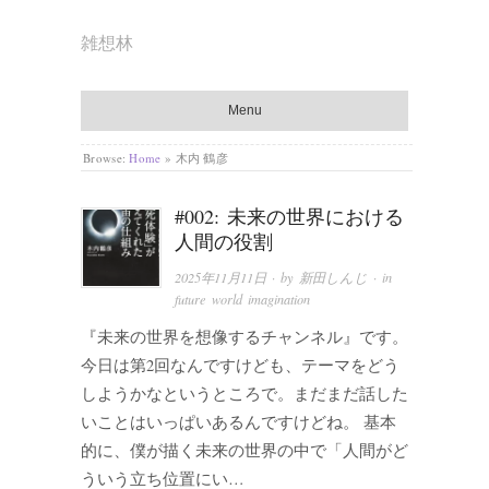
雑想林
Menu
Browse:
Home
»
木内 鶴彦
#002: 未来の世界における
人間の役割
2025年11月11日
· by
新田しんじ
· in
future world imagination
『未来の世界を想像するチャンネル』です。
今日は第2回なんですけども、テーマをどう
しようかなというところで。まだまだ話した
いことはいっぱいあるんですけどね。 基本
的に、僕が描く未来の世界の中で「人間がど
ういう立ち位置にい…