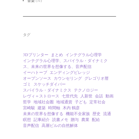
音楽
(31)
タグ
3Dプリンター
まとめ
インテグラル心理学
インテグラル心理学、スパイラル・ダイナミク
ス、未来の世界を想像する、音声配信
イーハトーブ
エンディングビレッジ
オープンソース
カウンセリング
グレゴリオ暦
ゴミ
スケッチダイバー
スパイラル・ダイナミクス
テクノロジー
レヴィ＝ストロース
七世代先
人新世
会話
動画
哲学
地域社会圏
地域通貨
子ども
定常社会
宮崎駿
建築
時間軸
木内 鶴彦
未来の世界を想像する
機能不全家族
歴史
流通
瞑想
記事紹介
読書メモ
贈与
農業
配給
音声配信
高層ビルの自然解体