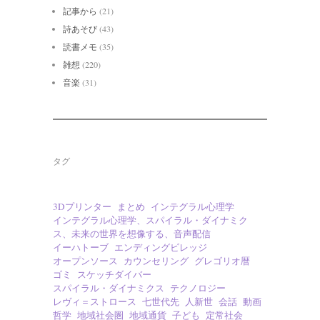
記事から
(21)
詩あそび
(43)
読書メモ
(35)
雑想
(220)
音楽
(31)
タグ
3Dプリンター
まとめ
インテグラル心理学
インテグラル心理学、スパイラル・ダイナミク
ス、未来の世界を想像する、音声配信
イーハトーブ
エンディングビレッジ
オープンソース
カウンセリング
グレゴリオ暦
ゴミ
スケッチダイバー
スパイラル・ダイナミクス
テクノロジー
レヴィ＝ストロース
七世代先
人新世
会話
動画
哲学
地域社会圏
地域通貨
子ども
定常社会