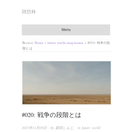
雑想林
Menu
Browse:
Home
»
future world imagination
»
#020: 戦争の段
階とは
#020: 戦争の段階とは
2025年11月29日
· by
新田しんじ
· in
future world