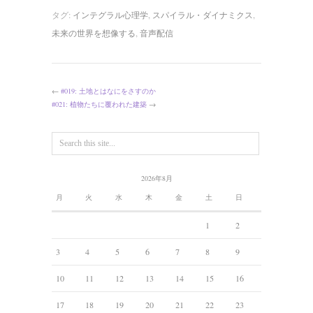
タグ:
インテグラル心理学
,
スパイラル・ダイナミクス
,
未来の世界を想像する
,
音声配信
←
#019: 土地とはなにをさすのか
#021: 植物たちに覆われた建築
→
2026年8月
月
火
水
木
金
土
日
1
2
3
4
5
6
7
8
9
10
11
12
13
14
15
16
17
18
19
20
21
22
23