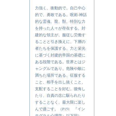
力強く、衝動的で、自己中心
的で、勇敢である。呪術-神話
的な霊魂、龍、獣、特別な力
を持った人々が存在する。封
建的な領主が、服従し労働す
ることと引き換えに、下層の
者たちを保護する。力と栄光
に基づく封建的帝国の基礎に
ある段階である。世界とはジ
ャングルであり、危険や敵に
満ちた場所である。征服する
こと、相手を出し抜くこと、
支配することを好む。後悔し
たり、自責の念に駆られたり
することなく、最大限に楽し
んで過ごす。（P151 『イン
テグラル心理学』以下同）