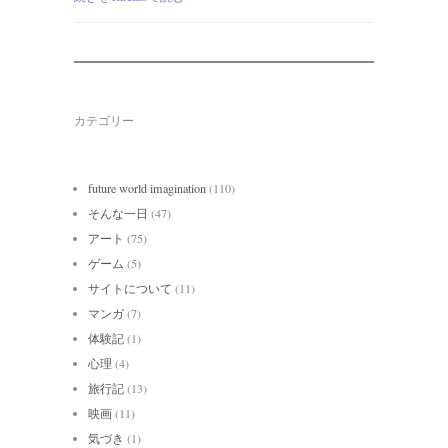
カテゴリー
future world imagination
(110)
そんな一日
(47)
アート
(75)
ゲーム
(5)
サイトについて
(11)
マンガ
(7)
体験記
(1)
心理
(4)
旅行記
(13)
映画
(11)
気づき
(1)